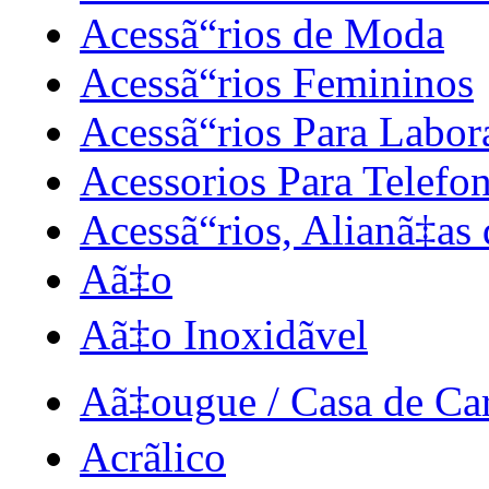
Acessã“rios de Moda
Acessã“rios Femininos
Acessã“rios Para Labor
Acessorios Para Telefon
Acessã“rios, Alianã‡a
Aã‡o
Aã‡o Inoxidãvel
Aã‡ougue / Casa de Ca
Acrãlico