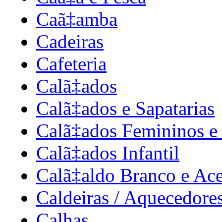
Caã‡amba
Cadeiras
Cafeteria
Calã‡ados
Calã‡ados e Sapatarias
Calã‡ados Femininos e
Calã‡ados Infantil
Calã‡aldo Branco e Ace
Caldeiras / Aquecedore
Calhas