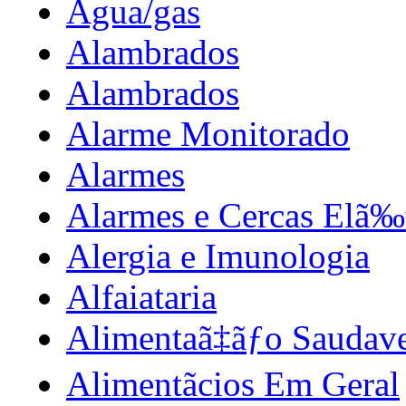
Agua/gas
Alambrados
Alambrados
Alarme Monitorado
Alarmes
Alarmes e Cercas Elã‰t
Alergia e Imunologia
Alfaiataria
Alimentaã‡ãƒo Saudav
Alimentãcios Em Geral