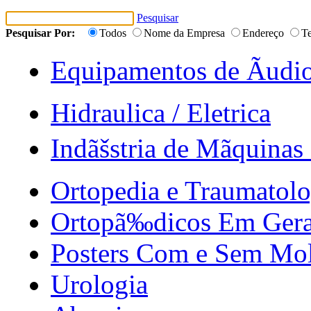
Pesquisar
Pesquisar Por:
Todos
Nome da Empresa
Endereço
Te
Equipamentos de Ãudio
Hidraulica / Eletrica
Indãšstria de Mãquinas
Ortopedia e Traumatolo
Ortopã‰dicos Em Gera
Posters Com e Sem Mo
Urologia