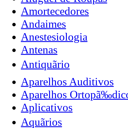
Amortecedores
Andaimes
Anestesiologia
Antenas
Antiquãrio
Aparelhos Auditivos
Aparelhos Ortopã‰dic
Aplicativos
Aquãrios