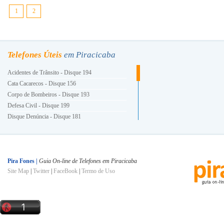
1
2
Telefones Úteis
em Piracicaba
Acidentes de Trânsito - Disque 194
Cata Cacarecos - Disque 156
Corpo de Bombeiros - Disque 193
Defesa Civil - Disque 199
Disque Denúncia - Disque 181
Energia Elétrica - Disque 196
Guarda Civil Municipal - Disque 153
Hora Certa - Disque 130
INSS - Disque 0800 780191
Pira Fones |
Guia On-line de Telefones em Piracicaba
Site Map
|
Twitter
|
FaceBook
|
Termo de Uso
Ligue Luz - Disque 0800 101010
Polícia Militar - Disque 190
Polícia Civil - Disque 197
Prefeitura e Você - Disque 156
Procon - Disque 151