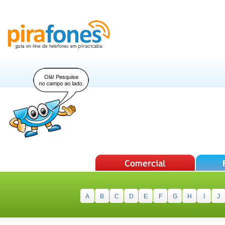
A
B
C
D
E
F
G
H
I
J