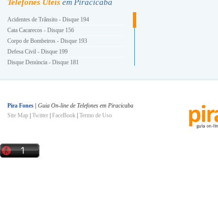
Telefones Úteis
em Piracicaba
Acidentes de Trânsito - Disque 194
Cata Cacarecos - Disque 156
Corpo de Bombeiros - Disque 193
Defesa Civil - Disque 199
Disque Denúncia - Disque 181
Energia Elétrica - Disque 196
Guarda Civil Municipal - Disque 153
Hora Certa - Disque 130
INSS - Disque 0800 780191
Pira Fones |
Guia On-line de Telefones em Piracicaba
Site Map
|
Twitter
|
FaceBook
|
Termo de Uso
Ligue Luz - Disque 0800 101010
Polícia Militar - Disque 190
Polícia Civil - Disque 197
Prefeitura e Você - Disque 156
Procon - Disque 151
SAMU - Disque 192
Semae - Disque 115
Serviço de Informações à População - Disque 156