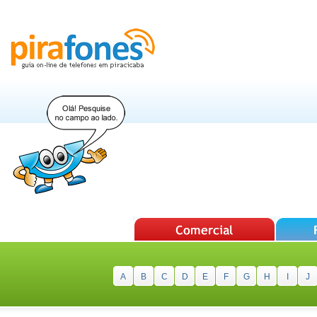
A
B
C
D
E
F
G
H
I
J