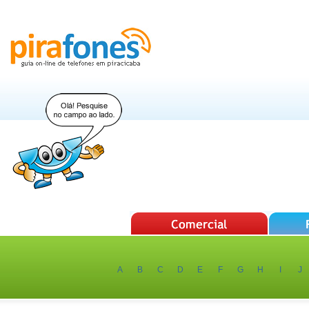
A
B
C
D
E
F
G
H
I
J