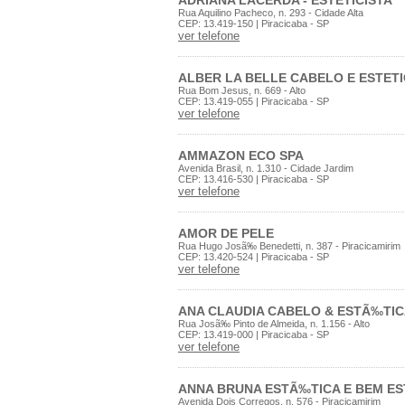
ADRIANA LACERDA - ESTETICISTA
Rua Aquilino Pacheco, n. 293 - Cidade Alta
CEP: 13.419-150 | Piracicaba - SP
ver telefone
ALBER LA BELLE CABELO E ESTET
Rua Bom Jesus, n. 669 - Alto
CEP: 13.419-055 | Piracicaba - SP
ver telefone
AMMAZON ECO SPA
Avenida Brasil, n. 1.310 - Cidade Jardim
CEP: 13.416-530 | Piracicaba - SP
ver telefone
AMOR DE PELE
Rua Hugo Josã‰ Benedetti, n. 387 - Piracicamirim
CEP: 13.420-524 | Piracicaba - SP
ver telefone
ANA CLAUDIA CABELO & ESTÃ‰TI
Rua Josã‰ Pinto de Almeida, n. 1.156 - Alto
CEP: 13.419-000 | Piracicaba - SP
ver telefone
ANNA BRUNA ESTÃ‰TICA E BEM E
Avenida Dois Corregos, n. 576 - Piracicamirim