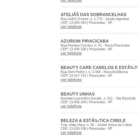
ver telefone
ATELIÃŠ DAS SOBRANCELHAS
Rua Joãƒo Graner, n. 1.770 - Jardim Algodoal
CEP: 13.405-463 | Piracicaba - SP
ver telefone
AZURIUM PIRACICABA
Rua Floriano Carraro, n. 51 - Nova Piracicaba
CEP: 13.405-156 | Piracicaba - SP
ver telefone
BEAUTY CARE CABELOS E ESTÃ‰T
Rua Dom Pedro I, n. 2.448 - Nova Amã‰rica
CEP: 13.417-791 | Piracicaba - SP
ver telefone
BEAUTY UNHAS
Avenida Lourenã‡o Ducatti , n. 611 - Vila Rezende
CEP: 13.405-208 | Piracicaba - SP
ver telefone
BELEZA & ESTÃ‰TICA CIBELE
Trav. Keiju Hara, n. 36 - Jardim Noiva da Colina
CEP: 13.420-706 | Piracicaba - SP
ver telefone