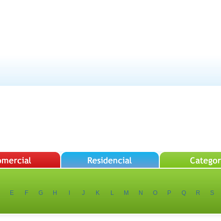
E
F
G
H
I
J
K
L
M
N
O
P
Q
R
S