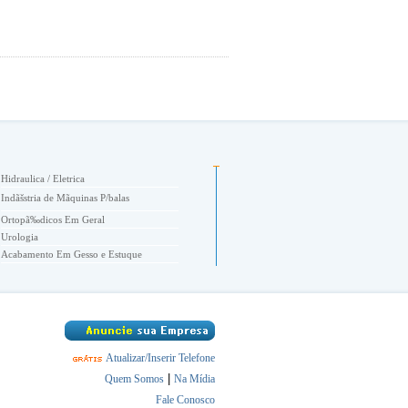
Hidraulica / Eletrica
Indãšstria de Mãquinas P/balas
Ortopã‰dicos Em Geral
Urologia
Acabamento Em Gesso e Estuque
Academia de Nataã‡ãƒo
Academias
Acessã“rios
Acessorios Automotivos
Acessã“rios de Moda
Atualizar/Inserir Telefone
Acessã“rios Para Laboratã“rio
Acessã“rios, Alianã‡as de Compromisso
|
Quem Somos
Na Mídia
Aã‡o Inoxidãvel
Fale Conosco