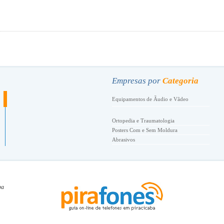
.
Empresas por
Categoria
Equipamentos de Ãudio e Vãdeo
Ortopedia e Traumatologia
Posters Com e Sem Moldura
Abrasivos
Academia de Danã‡a
Academia de Tenis
Academias de Esportes e Ginãstica
ba
Acessã“rios de Conforto
Acessã“rios Femininos
Acessorios Para Telefonia
Aã‡o