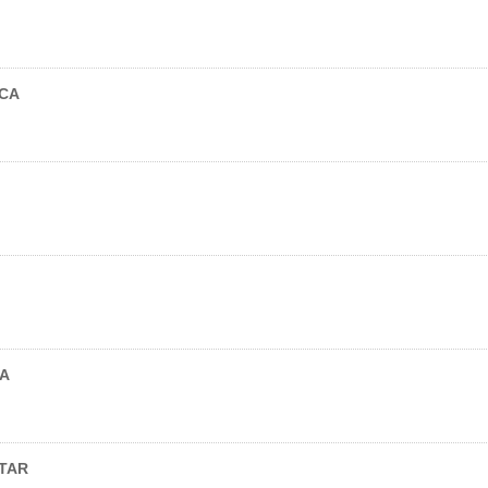
ICA
CA
STAR