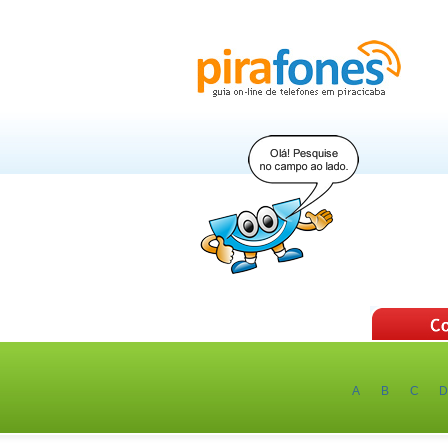
A
B
C
D