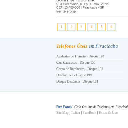
BONITTA TODO DIA
Rua Corcovado, n. 1.591 - Vila Sã”nia
CEP: 13.400-000 | Piracicaba - SP
ver telefone
1
2
3
4
5
6
Telefones Úteis
em Piracicaba
Acidentes de Trânsito - Disque 194
Cata Cacarecos - Disque 156
Corpo de Bombeiros - Disque 193
Defesa Civil - Disque 199
Disque Denúncia - Disque 181
Energia Elétrica - Disque 196
Guarda Civil Municipal - Disque 153
Hora Certa - Disque 130
INSS - Disque 0800 780191
Pira Fones |
Guia On-line de Telefones em Piracica
Site Map
|
Twitter
|
FaceBook
|
Termo de Uso
Ligue Luz - Disque 0800 101010
Polícia Militar - Disque 190
Polícia Civil - Disque 197