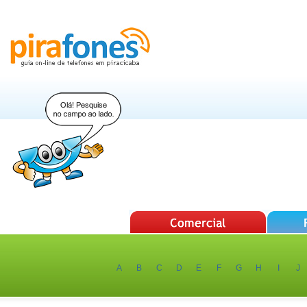
A
B
C
D
E
F
G
H
I
J