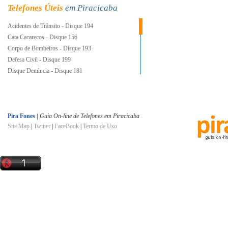
Telefones Úteis
em Piracicaba
Acidentes de Trânsito - Disque 194
Cata Cacarecos - Disque 156
Corpo de Bombeiros - Disque 193
Defesa Civil - Disque 199
Disque Denúncia - Disque 181
Energia Elétrica - Disque 196
Guarda Civil Municipal - Disque 153
Hora Certa - Disque 130
INSS - Disque 0800 780191
Pira Fones |
Guia On-line de Telefones em Piracicaba
Site Map
|
Twitter
|
FaceBook
|
Termo de Uso
Ligue Luz - Disque 0800 101010
Polícia Militar - Disque 190
Polícia Civil - Disque 197
Prefeitura e Você - Disque 156
Procon - Disque 151
SAMU - Disque 192
Semae - Disque 115
Serviço de Informações à População - Disque 156