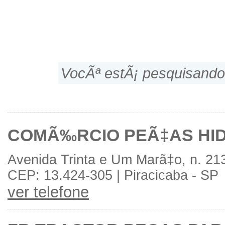
VocÃª estÃ¡ pesquisando
COMÃ‰RCIO PEÃ‡AS HID
Avenida Trinta e Um Marã‡o, n. 21
CEP: 13.424-305 | Piracicaba - SP
ver telefone