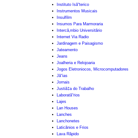
Instituto Isã“terico
Instrumentos Musicais
Insulfilm
Insumos Para Marmoraria
Intercã‚mbio Universitãrio
Internet Via Radio
Jardinagem e Paisagismo
Jateamento
Jeans
Joalheria e Relojoaria
Jogos Eletroniocos, Microcomputadores
Jã“ias
Jornais
Justiã‡a do Trabalho
Laboratã“rios
Lajes
Lan Houses
Lanches
Lanchonetes
Laticãnios e Frios
Lava Rãpido