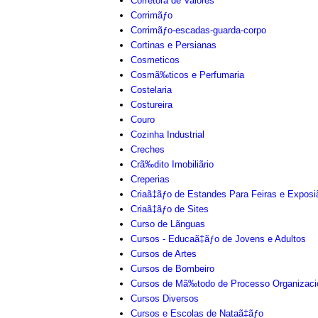
Corretora de Valores
Corrimãƒo
Corrimãƒo-escadas-guarda-corpo
Cortinas e Persianas
Cosmeticos
Cosmã‰ticos e Perfumaria
Costelaria
Costureira
Couro
Cozinha Industrial
Creches
Crã‰dito Imobiliãrio
Creperias
Criaã‡ãƒo de Estandes Para Feiras e Exposi
Criaã‡ãƒo de Sites
Curso de Lãnguas
Cursos - Educaã‡ãƒo de Jovens e Adultos
Cursos de Artes
Cursos de Bombeiro
Cursos de Mã‰todo de Processo Organizaci
Cursos Diversos
Cursos e Escolas de Nataã‡ãƒo