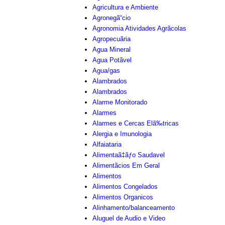
Agricultura e Ambiente
Agronegã“cio
Agronomia Atividades Agrãcolas
Agropecuãria
Agua Mineral
Agua Potãvel
Agua/gas
Alambrados
Alambrados
Alarme Monitorado
Alarmes
Alarmes e Cercas Elã‰tricas
Alergia e Imunologia
Alfaiataria
Alimentaã‡ãƒo Saudavel
Alimentãcios Em Geral
Alimentos
Alimentos Congelados
Alimentos Organicos
Alinhamento/balanceamento
Aluguel de Audio e Video