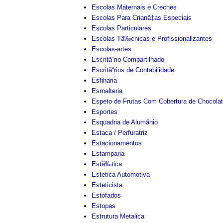
Escolas Maternais e Creches
Escolas Para Crianã‡as Especiais
Escolas Particulares
Escolas Tã‰cnicas e Profissionalizantes
Escolas-artes
Escritã“rio Compartilhado
Escritã“rios de Contabilidade
Esfiharia
Esmalteria
Espeto de Frutas Com Cobertura de Chocola
Esportes
Esquadria de Alumãnio
Estaca / Perfuratriz
Estacionamentos
Estamparia
Estã‰tica
Estetica Automotiva
Esteticista
Estofados
Estopas
Estrutura Metalica