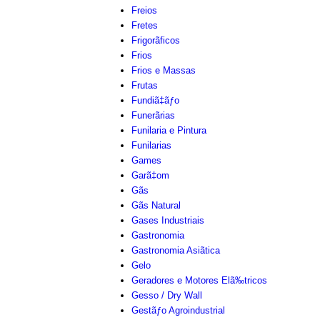
Freios
Fretes
Frigorãficos
Frios
Frios e Massas
Frutas
Fundiã‡ãƒo
Funerãrias
Funilaria e Pintura
Funilarias
Games
Garã‡om
Gãs
Gãs Natural
Gases Industriais
Gastronomia
Gastronomia Asiãtica
Gelo
Geradores e Motores Elã‰tricos
Gesso / Dry Wall
Gestãƒo Agroindustrial