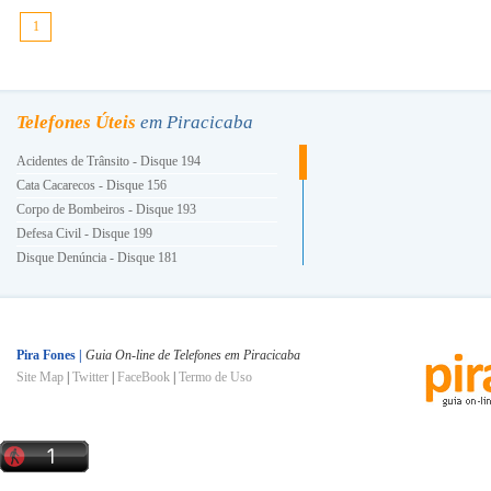
1
Telefones Úteis
em Piracicaba
Acidentes de Trânsito - Disque 194
Cata Cacarecos - Disque 156
Corpo de Bombeiros - Disque 193
Defesa Civil - Disque 199
Disque Denúncia - Disque 181
Energia Elétrica - Disque 196
Guarda Civil Municipal - Disque 153
Hora Certa - Disque 130
INSS - Disque 0800 780191
Pira Fones |
Guia On-line de Telefones em Piracicaba
Site Map
|
Twitter
|
FaceBook
|
Termo de Uso
Ligue Luz - Disque 0800 101010
Polícia Militar - Disque 190
Polícia Civil - Disque 197
Prefeitura e Você - Disque 156
Procon - Disque 151