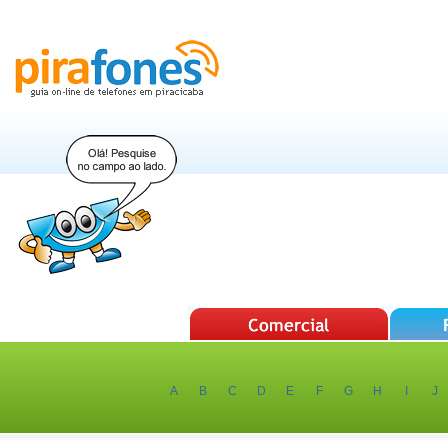
A
B
C
D
E
F
G
H
I
J